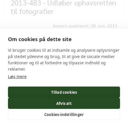
2013-483 - Udløber ophavsretten
til fotografier
Senest opdateret:
28. nov. 2013
Læs mere
Om cookies på dette site
Vi bruger cookies til at indsamle og analysere oplysninger
2013-490 - Citat fra værk, hvor
på stedet ydeevne og brug, til at give de sociale medier
beskyttelsestiden var udløbet
funktioner og til at forbedre og tilpasse indhold og
reklamer.
Læs mere
Senest opdateret:
16. okt. 2014
Læs mere
Tillad cookies
Afvis alt
2014-157 - Må et billede fra et
middelalderligt manuskript
Cookies-indstillinger
gengives uden tilladelse?