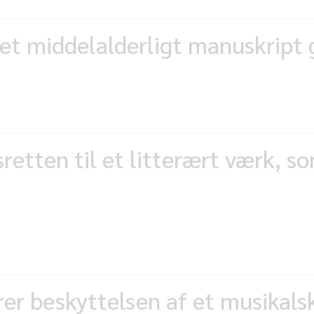
 et middelalderligt manuskript 
etten til et litterært værk, so
arer beskyttelsen af et musikal