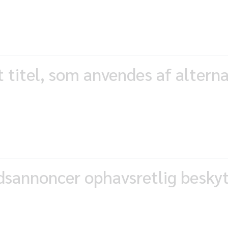
 titel, som anvendes af altern
ødsannoncer ophavsretlig besky