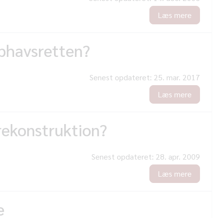
Læs mere
ophavsretten?
Senest opdateret:
25. mar. 2017
Læs mere
rekonstruktion?
Senest opdateret:
28. apr. 2009
Læs mere
e