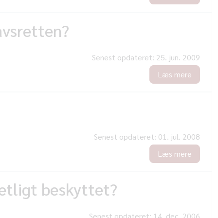
avsretten?
Senest opdateret:
25. jun. 2009
Læs mere
Senest opdateret:
01. jul. 2008
Læs mere
etligt beskyttet?
Senest opdateret:
14. dec. 2006