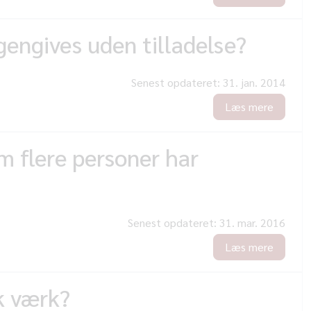
gengives uden tilladelse?
Senest opdateret:
31. jan. 2014
Læs mere
m flere personer har
Senest opdateret:
31. mar. 2016
Læs mere
sk værk?