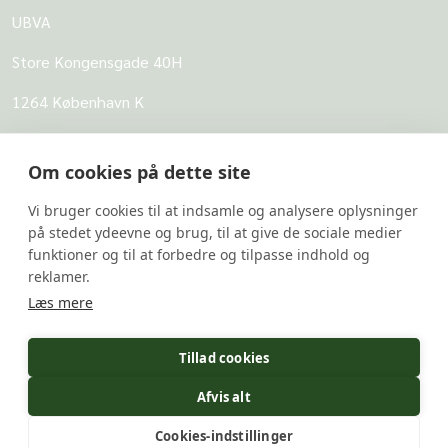
UBVA
Store Kongensgade 40H
1264 København K
CVR: 62968818
Om cookies på dette site
UBVA
Vi bruger cookies til at indsamle og analysere oplysninger
Om UBVA
på stedet ydeevne og brug, til at give de sociale medier
Persondatapolitik for UBVA
funktioner og til at forbedre og tilpasse indhold og
reklamer.
Disclaimer - Brug af hjemmesiden
Læs mere
Undersider
Tillad cookies
UBVA's svarbank
Afvis alt
Forskerportalen
Cookies-indstillinger