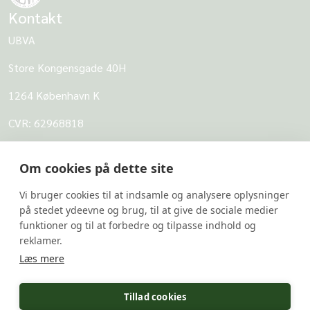
Kontakt
UBVA
Store Kongensgade 40H
1264 København K
CVR: 62968818
UBVA
Om cookies på dette site
Om UBVA
Vi bruger cookies til at indsamle og analysere oplysninger
Persondatapolitik for UBVA
på stedet ydeevne og brug, til at give de sociale medier
funktioner og til at forbedre og tilpasse indhold og
Disclaimer - Brug af hjemmesiden
reklamer.
Undersider
Læs mere
UBVA's svarbank
Tillad cookies
Forskerportalen