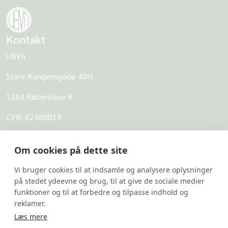
Kontakt
UBVA
Store Kongensgade 40H
1264 København K
CVR: 62968818
UBVA
Om cookies på dette site
Om UBVA
Vi bruger cookies til at indsamle og analysere oplysninger
Persondatapolitik for UBVA
på stedet ydeevne og brug, til at give de sociale medier
funktioner og til at forbedre og tilpasse indhold og
Disclaimer - Brug af hjemmesiden
reklamer.
Undersider
Læs mere