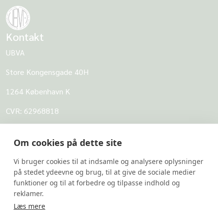
Kontakt
UBVA
Store Kongensgade 40H
1264 København K
CVR: 62968818
UBVA
Om cookies på dette site
Om UBVA
Vi bruger cookies til at indsamle og analysere oplysninger
Persondatapolitik for UBVA
på stedet ydeevne og brug, til at give de sociale medier
funktioner og til at forbedre og tilpasse indhold og
Disclaimer - Brug af hjemmesiden
reklamer.
Undersider
Læs mere