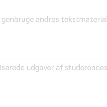
genbruge andres tekstmateriale
serede udgaver af studerende