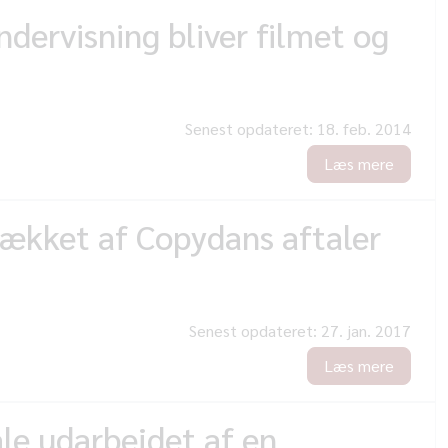
ndervisning bliver filmet og
Senest opdateret:
18. feb. 2014
Læs mere
dækket af Copydans aftaler
Senest opdateret:
27. jan. 2017
Læs mere
le udarbejdet af en