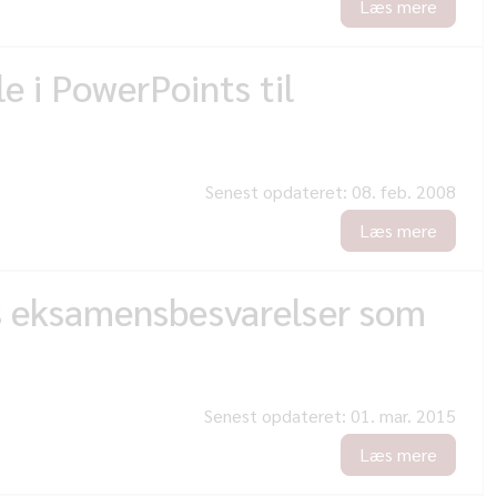
Læs mere
 i PowerPoints til
Senest opdateret:
08. feb. 2008
Læs mere
s eksamensbesvarelser som
Senest opdateret:
01. mar. 2015
Læs mere