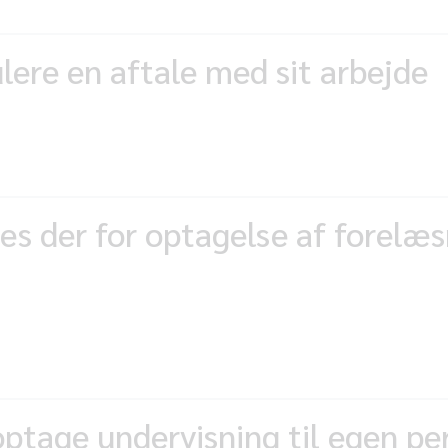
ere en aftale med sit arbejde
des der for optagelse af forelæ
 optage undervisning til egen pe