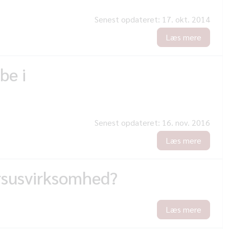
Senest opdateret:
17. okt. 2014
Læs mere
be i
Senest opdateret:
16. nov. 2016
Læs mere
ursusvirksomhed?
Læs mere