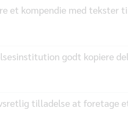
e et kompendie med tekster til
sesinstitution godt kopiere de
retlig tilladelse at foretage e