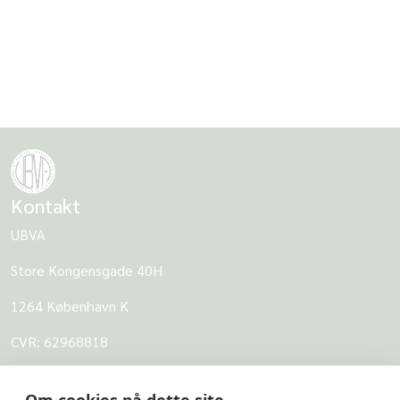
Tak for i dag
Morten Rosenmeier, forperson for UBVA
Kontakt
UBVA
Store Kongensgade 40H
1264 København K
CVR: 62968818
UBVA