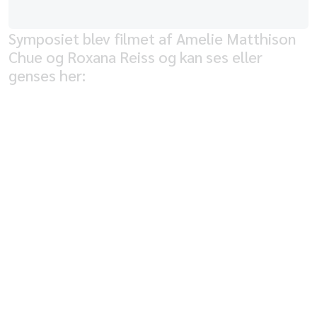
Symposiet blev filmet af Amelie Matthison
Chue og Roxana Reiss og kan ses eller
genses her:
Velkomst
Tomas Kepler, formand for Akademikerne
Introduktion til symposiet
Morten Rosenmeier, forperson for UBVA
Hvor ondt gør en
ophavsretskrænkelse?
Anne Koldbæk, jurist, Dansk Forfatterforening