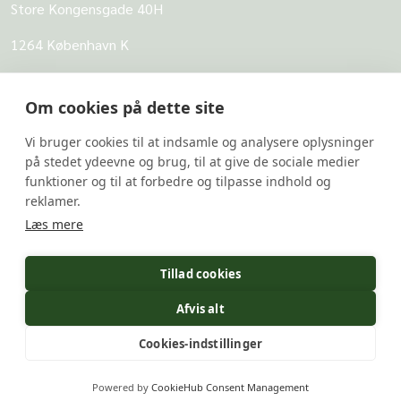
Store Kongensgade 40H
1264 København K
CVR: 62968818
Om cookies på dette site
UBVA
Vi bruger cookies til at indsamle og analysere oplysninger
Om UBVA
på stedet ydeevne og brug, til at give de sociale medier
Persondatapolitik for UBVA
funktioner og til at forbedre og tilpasse indhold og
reklamer.
Disclaimer - Brug af hjemmesiden
Læs mere
Undersider
Tillad cookies
UBVA's svarbank
Afvis alt
Forskerportalen
Cookies-indstillinger
Undervis Lovligt
Powered by
CookieHub Consent Management