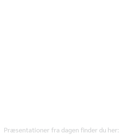
Hvordan skal fremtidens
forskningsevaluering se ud?
Emil Bargmann Madsen, postdoc, Dansk Center
for Forskningsanalyse, Aarhus Universitet
Forskernes eget ansvar for den
fortsatte brug af metrikker
Jesper Wiborg Schneider, professor, Dansk Center
for Forskningsanalyse
Tak for i dag
Morten Rosenmeier, formand for UBVA
Præsentationer fra dagen finder du her: