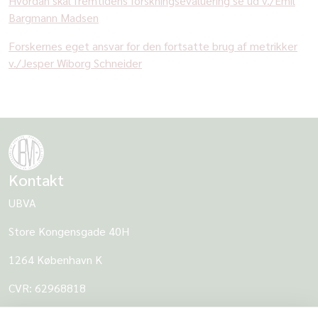
Hvordan skal fremtidens forskningsevaluering se ud v./Emil
Bargmann Madsen
Forskernes eget ansvar for den fortsatte brug af metrikker
v./Jesper Wiborg Schneider
Kontakt
UBVA
Store Kongensgade 40H
1264 København K
CVR: 62968818
UBVA