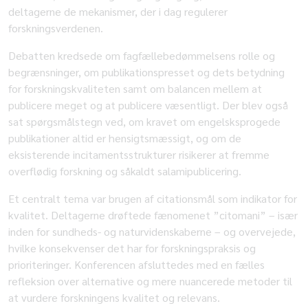
deltagerne de mekanismer, der i dag regulerer
forskningsverdenen.
Debatten kredsede om fagfællebedømmelsens rolle og
begrænsninger, om publikationspresset og dets betydning
for forskningskvaliteten samt om balancen mellem at
publicere meget og at publicere væsentligt. Der blev også
sat spørgsmålstegn ved, om kravet om engelsksprogede
publikationer altid er hensigtsmæssigt, og om de
eksisterende incitamentsstrukturer risikerer at fremme
overflødig forskning og såkaldt salamipublicering.
Et centralt tema var brugen af citationsmål som indikator for
kvalitet. Deltagerne drøftede fænomenet ”citomani” – især
inden for sundheds- og naturvidenskaberne – og overvejede,
hvilke konsekvenser det har for forskningspraksis og
prioriteringer. Konferencen afsluttedes med en fælles
refleksion over alternative og mere nuancerede metoder til
at vurdere forskningens kvalitet og relevans.