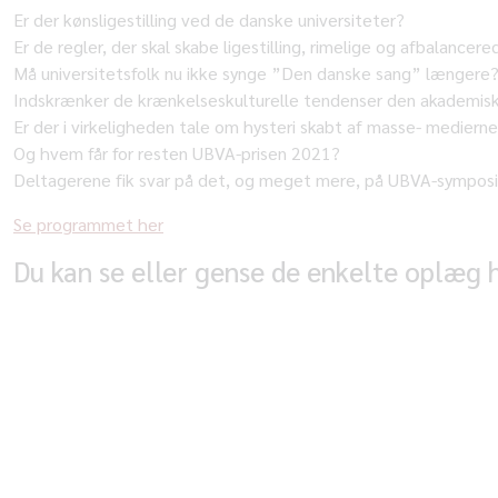
Er der kønsligestilling ved de danske universiteter?
Er de regler, der skal skabe ligestilling, rimelige og afbalancer
Må universitetsfolk nu ikke synge ”Den danske sang” længere
Indskrænker de krænkelseskulturelle tendenser den akademisk
Er der i virkeligheden tale om hysteri skabt af masse- mediern
Og hvem får for resten UBVA-prisen 2021?
Deltagerene fik svar på det, og meget mere, på UBVA-symposiet
Se programmet her
Du kan se eller gense de enkelte oplæg 
VELKOMST
Akademikernes Formand Lars Qvistgaard
OH DISSE MINDER … EN BOOMERS BE