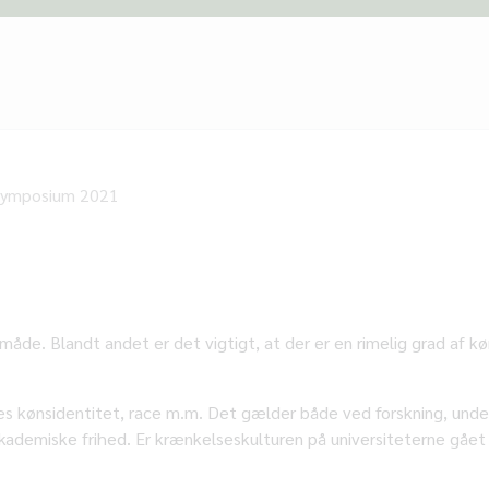
Symposium 2021
åde. Blandt andet er det vigtigt, at der er en rimelig grad af kø
es kønsidentitet, race m.m. Det gælder både ved forskning, underv
akademiske frihed. Er krænkelseskulturen på universiteterne gået