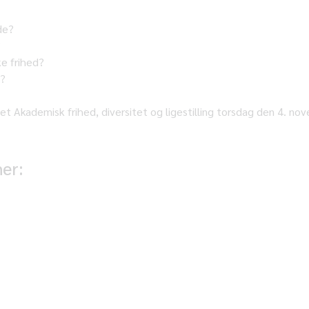
ede?
?
e frihed?
e?
 Akademisk frihed, diversitet og ligestilling torsdag den 4. no
her:
KENDELSER