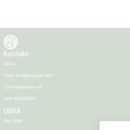
Leder af UBVA-sekretariatet Henrik Faursby Ahlers, Akade
Kontakt
UBVA
Store Kongensgade 40H
1264 København K
CVR: 62968818
UBVA
Om UBVA