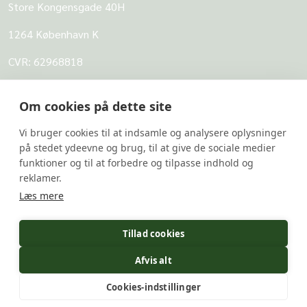
Store Kongensgade 40H
1264 København K
CVR: 62968818
UBVA
Om cookies på dette site
Om UBVA
Vi bruger cookies til at indsamle og analysere oplysninger
Persondatapolitik for UBVA
på stedet ydeevne og brug, til at give de sociale medier
funktioner og til at forbedre og tilpasse indhold og
Disclaimer - Brug af hjemmesiden
reklamer.
Undersider
Læs mere
UBVA's svarbank
Tillad cookies
Forskerportalen
Afvis alt
Undervis Lovligt
Cookies-indstillinger