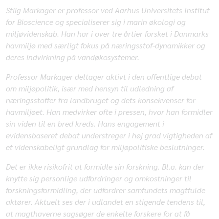
Stiig Markager er professor ved Aarhus Universitets Institut
for Bioscience og specialiserer sig i marin økologi og
miljøvidenskab. Han har i over tre årtier forsket i Danmarks
havmiljø med særligt fokus på næringsstof-dynamikker og
deres indvirkning på vandøkosystemer.
Professor Markager deltager aktivt i den offentlige debat
om miljøpolitik, især med hensyn til udledning af
næringsstoffer fra landbruget og dets konsekvenser for
havmiljøet. Han medvirker ofte i pressen, hvor han formidler
sin viden til en bred kreds. Hans engagement i
evidensbaseret debat understreger i høj grad vigtigheden af
et videnskabeligt grundlag for miljøpolitiske beslutninger.
Det er ikke risikofrit at formidle sin forskning. Bl.a. kan der
knytte sig personlige udfordringer og omkostninger til
forskningsformidling, der udfordrer samfundets magtfulde
aktører. Aktuelt ses der i udlandet en stigende tendens til,
at magthaverne sagsøger de enkelte forskere for at få