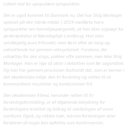
lukket ned for upopulære synspunkter.
Det er også kommet til Danmark nu. Det har Stiig Markager
oplevet på den hårde måde: I 2019 medførte hans
synspunkter om havmiljøspørgsmål, at han blev sagsøgt for
ærekrænkelse af Bæredygtigt Landbrug. Han blev
selvfølgelig pure frifundet, men først efter en lang og
udmattende tur gennem retssystemet. Forskere, der
udsættes for den slags, pakker ofte sammen, men ikke Stiig
Markager. Han er lige så aktiv i debatten som før søgsmålet.
Og han har gennem processen fastholdt det, som er kernen i
det akademiske miljø: den fri forskning og retten til at
kommunikere resultater og konklusioner frit.
Den akademiske frihed, herunder retten til fri
forskningsformidling, er af afgørende betydning for
forskningens kvalitet og bidrag til udviklingen af vores
samfund. Også, og måske især, selvom forskningen eller
forskeren af nogle kan opfattes som kontroversiel.