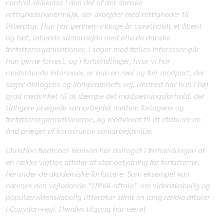
central skikkelse i den del af det danske
rettighedshavermiljø, der arbejder med rettigheder til
litteratur. Hun har gennem mange år opretholdt et åbent
og tæt, løbende samarbejde med alle de danske
forfatterorganisationer. I sager med fælles interesser går
hun gerne forrest, og i forhandlinger, hvor vi har
modstående interesser, er hun en reel og fair modpart, der
søger dialogens og kompromisets vej. Dermed har hun i høj
grad medvirket til at dæmpe det modsætningsforhold, der
tidligere prægede samarbejdet mellem forlagene og
forfatterorganisationerne, og medvirket til at etablere en
ånd præget af konstruktiv samarbejdsvilje.
Christine Bødtcher-Hansen har deltaget i forhandlingen af
en række vigtige aftaler af stor betydning for forfatterne,
herunder de akademiske forfattere. Som eksempel kan
nævnes den vejledende ”UBVA-aftale” om videnskabelig og
populærvidenskabelig litteratur samt en lang række aftaler
i Copydan-regi. Hendes tilgang har været