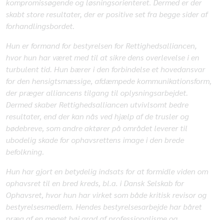
kompromissøgende og løsningsorienteret. Dermed er der
skabt store resultater, der er positive set fra begge sider af
forhandlingsbordet.
Hun er formand for bestyrelsen for Rettighedsalliancen,
hvor hun har været med til at sikre dens overlevelse i en
turbulent tid. Hun bærer i den forbindelse et hovedansvar
for den hensigtsmæssige, afdæmpede kommunikationsform,
der præger alliancens tilgang til oplysningsarbejdet.
Dermed skaber Rettighedsalliancen utvivlsomt bedre
resultater, end der kan nås ved hjælp af de trusler og
bødebreve, som andre aktører på området leverer til
ubodelig skade for ophavsrettens image i den brede
befolkning.
Hun har gjort en betydelig indsats for at formidle viden om
ophavsret til en bred kreds, bl.a. i Dansk Selskab for
Ophavsret, hvor hun har virket som både kritisk revisor og
bestyrelsesmedlem. Hendes bestyrelsesarbejde har båret
præg af en meget høj grad af professionalisme og