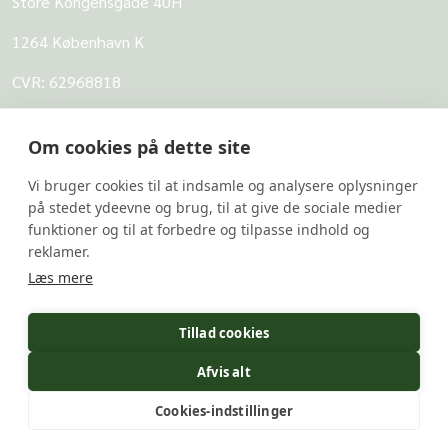
Store Kongensgade 40H
1264 København K
CVR: 62968818
UBVA
Om cookies på dette site
Om UBVA
Vi bruger cookies til at indsamle og analysere oplysninger
Persondatapolitik for UBVA
på stedet ydeevne og brug, til at give de sociale medier
funktioner og til at forbedre og tilpasse indhold og
Disclaimer - Brug af hjemmesiden
reklamer.
Undersider
Læs mere
UBVA's svarbank
Tillad cookies
Forskerportalen
Afvis alt
Undervis Lovligt
Cookies-indstillinger