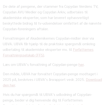
De dele af pengene, der stammer fra Copydan Verdens TV,
Copydan AVU Medier og Copydan Arkiv, udbetales til
akademiske eksperter, som har leveret ophavsretligt
beskyttede bidrag til tv-udsendelser omfattet af de nævnte
Copydan-foreningers aftaler.
Forvaltningen af Akademikernes Copydan-midler sker via
UBVA. UBVA får hjælp til de praktiske spørgsmål omkring
udbetaling til akademiske eksperter mv. til
Forfatternes
Forvaltningsselskab (FFS)
.
Læs om UBVA’s forvaltning af Copydan-penge
her
.
Den måde, UBVA har forvaltet Copydan-penge modtaget i
2025 på, beskrives i UBVA’s årsrapport vedr. 2025.
Download
den her
.
Hvis du har spørgsmål til UBVA’s udlodning af Copydan-
penge, beder vi dig henvende dig til Forfatternes