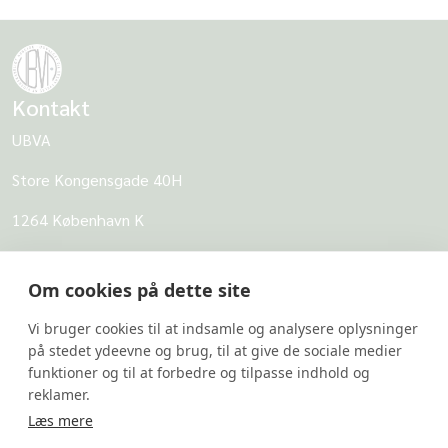
Kontakt
UBVA
Store Kongensgade 40H
1264 København K
CVR: 62968818
Om cookies på dette site
UBVA
Vi bruger cookies til at indsamle og analysere oplysninger
Om UBVA
på stedet ydeevne og brug, til at give de sociale medier
Persondatapolitik for UBVA
funktioner og til at forbedre og tilpasse indhold og
reklamer.
Disclaimer - Brug af hjemmesiden
Læs mere