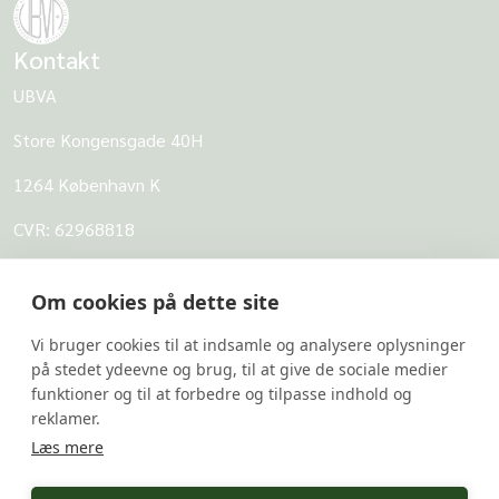
Kontakt
UBVA
Store Kongensgade 40H
1264 København K
CVR: 62968818
UBVA
Om cookies på dette site
Om UBVA
Vi bruger cookies til at indsamle og analysere oplysninger
Persondatapolitik for UBVA
på stedet ydeevne og brug, til at give de sociale medier
funktioner og til at forbedre og tilpasse indhold og
Disclaimer - Brug af hjemmesiden
reklamer.
Undersider
Læs mere
UBVA's svarbank