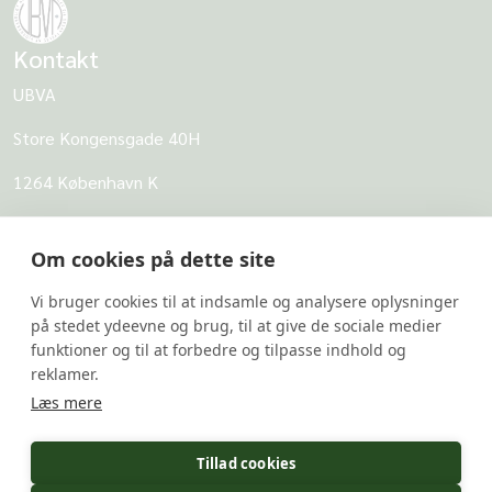
Kontakt
UBVA
Store Kongensgade 40H
1264 København K
CVR: 62968818
Om cookies på dette site
UBVA
Vi bruger cookies til at indsamle og analysere oplysninger
Om UBVA
på stedet ydeevne og brug, til at give de sociale medier
Persondatapolitik for UBVA
funktioner og til at forbedre og tilpasse indhold og
reklamer.
Disclaimer - Brug af hjemmesiden
Læs mere
Undersider
Tillad cookies
UBVA's svarbank